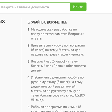
Найти
ых
СЛУЧАЙНЫЕ ДОКУМЕНТЫ:
Методическая разработка по
праву по теме: памятка Вопросы и
ответы
Презентация к уроку по географии
(6 класс) на тему: Материал для
педсовета, презентации к урокам.
Классный час (5 класс) на тему:
Классный час «Права и обязанности
детей»
Учебно-методическое пособие по
русскому языку (5 класс) на тему:
Дидактический раздаточный
материал по русскому языку по
теме «Состав слова» 5 класс С(к)ОУ
VIII вида.
Рабочая программа по химии (8
класс) на тему: Рабочая программа