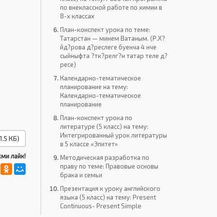
по внеклассной работе по химии в
8-х классах
План-конспект урока по теме:
Татарстан — минем Ватаным. (Р.Х?
йд?рова д?реслеге буенча 4 нче
сыйныфта ?тк?релг?н татар теле д?
ресе)
Календарно-тематическое
планирование на тему:
Календарно-тематическое
планирование
План-конспект урока по
литературе (5 класс) на тему:
Интегрированный урок литературы
1.5 КБ)
в 5 классе «Эпитет»
ми лайк!
Методическая разработка по
праву по теме: Правовые основы
брака и семьи
Презентация к уроку английского
языка (5 класс) на тему: Present
Continuous- Present Simple