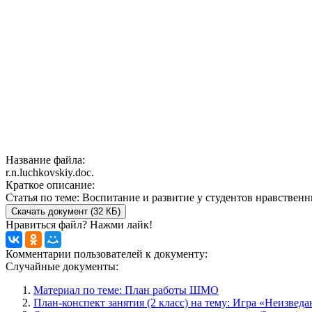
Название файла:
r.n.luchkovskiy.doc.
Краткое описание:
Статья по теме: Воспитание и развитие у студентов нравствен
Скачать документ (32 КБ)
Нравиться файл? Нажми лайк!
Комментарии пользователей к документу:
Случайные документы:
Материал по теме: План работы ШМО
План-конспект занятия (2 класс) на тему: Игра «Неизвед