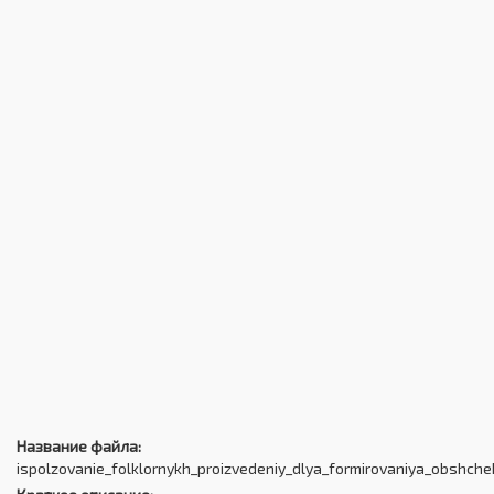
Название файла:
ispolzovanie_folklornykh_proizvedeniy_dlya_formirovaniya_obshch