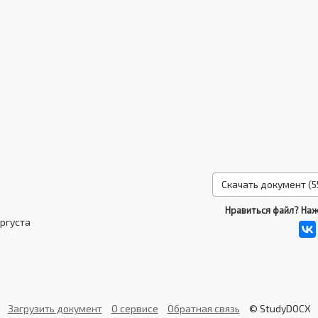
Скачать документ (55
Нравиться файл? Наж
ургуста
Загрузить документ
О сервисе
Обратная связь
© StudyDOCX