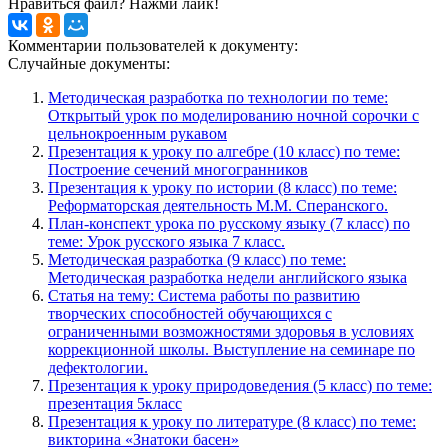
Нравиться файл? Нажми лайк!
Комментарии пользователей к документу:
Случайные документы:
Методическая разработка по технологии по теме:
Открытый урок по моделированию ночной сорочки с
цельнокроенным рукавом
Презентация к уроку по алгебре (10 класс) по теме:
Построение сечений многогранников
Презентация к уроку по истории (8 класс) по теме:
Реформаторская деятельность М.М. Сперанского.
План-конспект урока по русскому языку (7 класс) по
теме: Урок русского языка 7 класс.
Методическая разработка (9 класс) по теме:
Методическая разработка недели английского языка
Статья на тему: Система работы по развитию
творческих способностей обучающихся с
ограниченными возможностями здоровья в условиях
коррекционной школы. Выступление на семинаре по
дефектологии.
Презентация к уроку природоведения (5 класс) по теме:
презентация 5класс
Презентация к уроку по литературе (8 класс) по теме:
викторина «Знатоки басен»