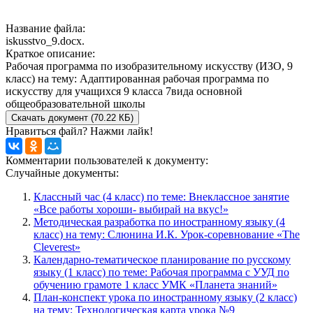
Название файла:
iskusstvo_9.docx.
Краткое описание:
Рабочая программа по изобразительному искусству (ИЗО, 9
класс) на тему: Адаптированная рабочая программа по
искусству для учащихся 9 класса 7вида основной
общеобразовательной школы
Скачать документ (70.22 КБ)
Нравиться файл? Нажми лайк!
Комментарии пользователей к документу:
Случайные документы:
Классный час (4 класс) по теме: Внеклассное занятие
«Все работы хороши- выбирай на вкус!»
Методическая разработка по иностранному языку (4
класс) на тему: Слюнина И.К. Урок-соревнование «The
Cleverest»
Календарно-тематическое планирование по русскому
языку (1 класс) по теме: Рабочая программа с УУД по
обучению грамоте 1 класс УМК «Планета знаний»
План-конспект урока по иностранному языку (2 класс)
на тему: Технологическая карта урока №9