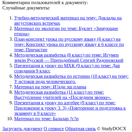
Комментарии пользователей к документу:
Случайные документы:
Учебно-методический материал на тему: Доклады на
августовских встречах
Материал по экологии по теме: Буклет «Зимующие
птицы»
План-конспект урока по русскому языку (6 класс) на
тему: Конспект урока по русскому языку в 6 классе по
теме: Причастие
Методическая разработка (8 класс) по теме: Игумен
земли Русской — Преподобный Сергий Радонежский
Презентация к уроку по МХК (9 класс) по теме: Дар
созидания 9 класс
Методическая разработка по истории (10 класс) на тему:
У истоков рода человеческого.
Материал на тему: И?ади эш планы
Методическая разработка (11 класс) по теме:
Выступление учителей на «Последнем звонке».
Презентация к уроку по алгебре (9 класс) по теме:
Приложение к уроку 3. 3) «Повторение и подготовка к
экзамену в 9 классе»
Материал по теме: Балалар ?с?н
Загрузить документ
О сервисе
Обратная связь
© StudyDOCX