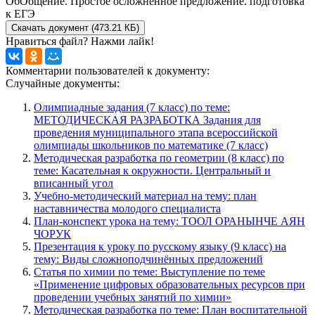
ОбОбщение. Простое осложнённое предложение. подготовка
к ЕГЭ
Скачать документ (473.21 КБ)
Нравиться файл? Нажми лайк!
Комментарии пользователей к документу:
Случайные документы:
Олимпиадные задания (7 класс) по теме:
МЕТОДИЧЕСКАЯ РАЗРАБОТКА Задания для
проведения муниципального этапа всероссийской
олимпиады школьников по математике (7 класс)
Методическая разработка по геометрии (8 класс) по
теме: Касательная к окружности. Центральный и
вписанный угол
Учебно-методический материал на тему: план
наставничества молодого специалиста
План-конспект урока на тему: ТООЛ ОРАНЫНЧЕ АЯН
ЧОРУК
Презентация к уроку по русскому языку (9 класс) на
тему: Виды сложноподчинённых предложений
Статья по химии по теме: Выступление по теме
«Применение цифровых образовательных ресурсов при
проведении учебных занятий по химии»
Методическая разработка по теме: План воспитательной