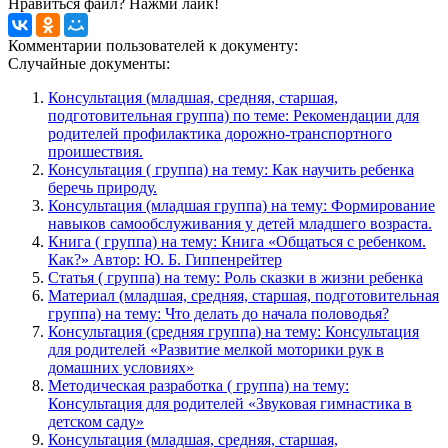
Нравиться файл? Нажми лайк!
Комментарии пользователей к документу:
Случайные документы:
Консультация (младшая, средняя, старшая,
подготовительная группа) по теме: Рекомендации для
родителей профилактика дорожно-транспортного
проишествия.
Консультация ( группа) на тему: Как научить ребенка
беречь природу.
Консультация (младшая группа) на тему: Формирование
навыков самообслуживания у детей младшего возраста.
Книга ( группа) на тему: Книга «Общаться с ребенком.
Как?» Автор: Ю. Б. Гиппенрейтер
Статья ( группа) на тему: Роль сказки в жизни ребенка
Материал (младшая, средняя, старшая, подготовительная
группа) на тему: Что делать до начала половодья?
Консультация (средняя группа) на тему: Консультация
для родителей «Развитие мелкой моторики рук в
домашних условиях»
Методическая разработка ( группа) на тему:
Консультация для родителей «Звуковая гимнастика в
детском саду»
Консультация (младшая, средняя, старшая,