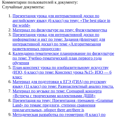
Комментарии пользователей к документу:
Случайные документы:
Презентация урока для интерактивной доски по
английскому языку (6 класс) на тему: «The best place in
the world»
Материал по физкультуре на тему: Физкультминутка
Презентация урока для интерактивной доски по
информатике и икт по теме: Задания (флипчарт для
интерактивной доски) по теме «Алгоритмизация
разветвленных процессов»
Календарно-тематическое планирование по физкультуре
по теме: Учебно-тематический план первого года
обучения
План-конспект урока по изобразительному искусству
(ИЗО, 6 класс) по теме: Конспект урока №15- ИЗО — 6
класс
Материал для подготовки к ЕГЭ (ГИА) по русскому
языку (11 класс) по теме: Разноаспектный анализ текста.
Материал по музыке по теме: Сценарий концерта
«Встреча с творческими коллективами ДШИ»
Презентация на тему: Презентация -тренажер «Grammar
Land» по темам: предлоги, степени сравнения
прилагательных, оборот there are/there is
Методическая разработка по геометрии (8 класс) по