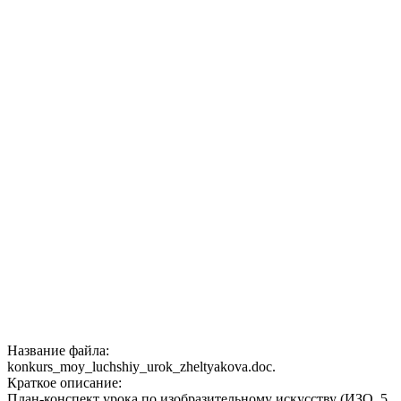
Название файла:
konkurs_moy_luchshiy_urok_zheltyakova.doc.
Краткое описание:
План-конспект урока по изобразительному искусству (ИЗО, 5