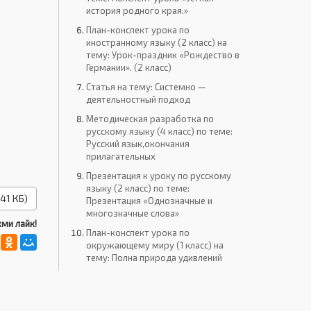
история родного края.»
План-конспект урока по
иностранному языку (2 класс) на
тему: Урок-праздник «Рождество в
Германии». (2 класс)
Статья на тему: Системно —
деятельностный подход
Методическая разработка по
русскому языку (4 класс) по теме:
Русский язык,окончания
прилагательных
Презентация к уроку по русскому
языку (2 класс) по теме:
41 КБ)
Презентация «Однозначные и
многозначные слова»
ми лайк!
План-конспект урока по
окружающему миру (1 класс) на
тему: Полна природа удивлений