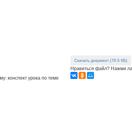
Скачать документ (78.5 КБ)
Нравиться файл? Нажми ла
му: конспект урока по теме