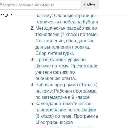
Случайные документы:
Найти
му:
Презентация к уроку (6 класс)
на тему: Славные страницы
героических побед на Кубани
Методическая разработка по
технологии (7 класс) по теме:
Составление, сбор данных
для выполнения проекта.
Сбор литературы.
Презентация к уроку по
физике на тему: Презентация
учителя физики по
обобщению опыта.
Рабочая программа (9 класс)
на тему: Рабочая программа
по математике в 9 классе
Календарно-тематическое
планирование по географии
(6 класс) по теме: Программа
«Географическое