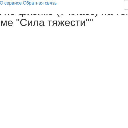
О сервисе
Обратная связь
 по физике (7 класс) на те
еме "Сила тяжести""