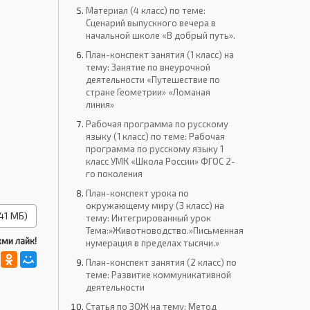
Материал (4 класс) по теме:
Сценарий выпускного вечера в
начальной школе «В добрый путь».
План-конспект занятия (1 класс) на
тему: Занятие по внеурочной
деятельности «Путешествие по
стране Геометрии» «Ломаная
линия»
Рабочая программа по русскому
языку (1 класс) по теме: Рабочая
программа по русскому языку 1
класс УМК «Школа России» ФГОС 2-
го поколения
План-конспект урока по
окружающему миру (3 класс) на
41 МБ)
тему: Интегрированный урок
Тема:»Животноводство.»Письменная
ми лайк!
нумерация в пределах тысячи.»
План-конспект занятия (2 класс) по
теме: Развитие коммуникативной
деятельности
Статья по ЗОЖ на тему: Метод