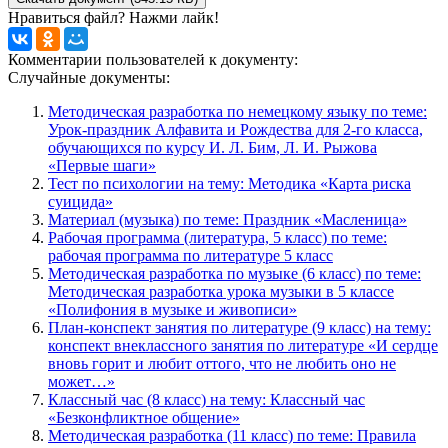
Нравиться файл? Нажми лайк!
Комментарии пользователей к документу:
Случайные документы:
Методическая разработка по немецкому языку по теме:
Урок-праздник Алфавита и Рождества для 2-го класса,
обучающихся по курсу И. Л. Бим, Л. И. Рыжова
«Первые шаги»
Тест по психологии на тему: Методика «Карта риска
суицида»
Материал (музыка) по теме: Праздник «Масленица»
Рабочая программа (литература, 5 класс) по теме:
рабочая программа по литературе 5 класс
Методическая разработка по музыке (6 класс) по теме:
Методическая разработка урока музыки в 5 классе
«Полифония в музыке и живописи»
План-конспект занятия по литературе (9 класс) на тему:
конспект внеклассного занятия по литературе «И сердце
вновь горит и любит оттого, что не любить оно не
может…»
Классный час (8 класс) на тему: Классный час
«Безконфликтное общение»
Методическая разработка (11 класс) по теме: Правила