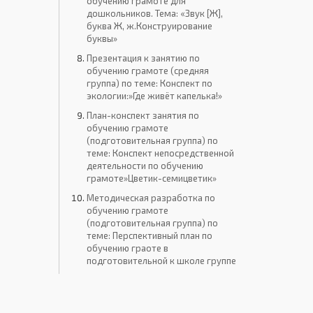
обучению грамоте для
дошкольников. Тема: «Звук [Ж],
буква Ж, ж.Конструирование
буквы»
Презентация к занятию по
обучению грамоте (средняя
группа) по теме: Конспект по
экологии:»Где живёт капелька!»
План-конспект занятия по
обучению грамоте
(подготовительная группа) по
теме: Конспект непосредственной
деятельности по обучению
грамоте»Цветик-семицветик»
Методическая разработка по
обучению грамоте
(подготовительная группа) по
теме: Перспективный план по
обучению граоте в
подготовительной к школе группе