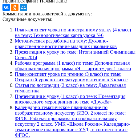
Нравиться файл? Нажми лайк!
Комментарии пользователей к документу:
Случайные документы:
План-конспект урока по иностранному языку (4 класс)
на тему: Технологическая карта урока №6
Методическая разработка на тему: Духовно-
нравственное воспитание младших школьников
Презентация к уроку по теме: Итоги зимней Олимпиады
Сочи-2014
Рабочая программа (1 класс) по теме: Дополнительная
образовательная программа «Я — артист» для 1 класса
План-конспект урока по чтению (3 класс) по теме:
Открытый урок по литературному чтению в 3 классе
Статья по логопедии (3 класс) на тему: Дыхательная
гимнастика
Презентация к уроку (1 класс) по теме: Презентация
внеклассного мероприятия по теме «Дружба»
Календарно-тематическое планирование по
изобразительному искусству (ИЗО, 2 класс) по теме:
ФГОС Рабочая программа по изобразительному
искусству 2 класс, УМК «Школа России».Календарно-
тематическое планирование с УУД , в соответствии с
ФГОС.