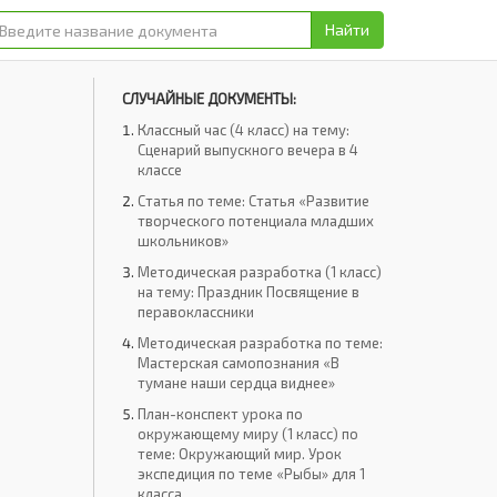
Найти
СЛУЧАЙНЫЕ ДОКУМЕНТЫ:
Классный час (4 класс) на тему:
Сценарий выпускного вечера в 4
классе
Статья по теме: Статья «Развитие
творческого потенциала младших
школьников»
Методическая разработка (1 класс)
на тему: Праздник Посвящение в
перавоклассники
Методическая разработка по теме:
Мастерская самопознания «В
тумане наши сердца виднее»
План-конспект урока по
окружающему миру (1 класс) по
теме: Окружающий мир. Урок
экспедиция по теме «Рыбы» для 1
класса