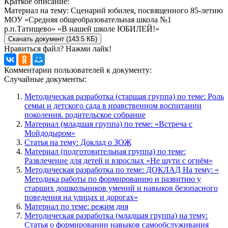
Краткое описание:
Материал на тему: Сценарий юбилея, посвященного 85-летию
МОУ «Средняя общеобразовательная школа №1
р.п.Татищево» «В нашей школе ЮБИЛЕЙ!»
Скачать документ (143.5 КБ)
Нравиться файл? Нажми лайк!
Комментарии пользователей к документу:
Случайные документы:
Методическая разработка (старшая группа) по теме: Роль
семьи и детского сада в нравственном воспитании
поколения. родительское собрание
Материал (младшая группа) по теме: «Встреча с
Мойдодыром»
Статья на тему: Доклад о ЗОЖ
Материал (подготовительная группа) по теме:
Развлечение для детей и взрослых «Не шути с огнём»
Методическая разработка по теме: ДОКЛАД На тему: «
Методика работы по формированию и развитию у
старших дошкольников умений и навыков безопасного
поведения на улицах и дорогах»
Материал по теме: режим дня
Методическая разработка (младшая группа) на тему:
Статья о формировании навыков самообслуживания