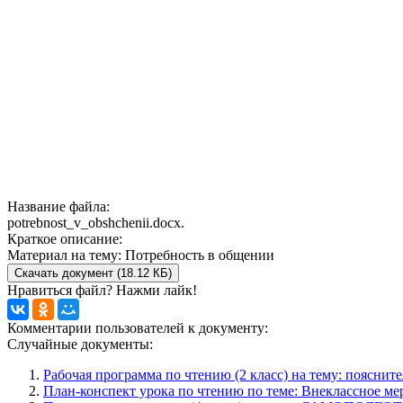
Название файла:
potrebnost_v_obshchenii.docx.
Краткое описание:
Материал на тему: Потребность в общении
Скачать документ (18.12 КБ)
Нравиться файл? Нажми лайк!
Комментарии пользователей к документу:
Случайные документы:
Рабочая программа по чтению (2 класс) на тему: пояснит
План-конспект урока по чтению по теме: Внеклассное ме