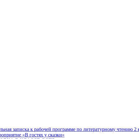
ельная записка к рабочей программе по литературному чтению 2 
роприятие «В гостях у сказки»