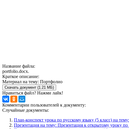
Название файла:
portfolio.docx.
Краткое описание:
Материал на тему: Портфолио
Скачать документ (1.21 МБ)
Нравиться файл? Нажми лайк!
Комментарии пользователей к документу:
Случайные документы:
План-конспект урока по русскому языку (5 класс) на тем
Презентация на тему: Презентация к открытому уроку п