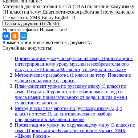
Краткое описание:
Материал для подготовки к ЕГЭ (ГИА) по английскому языку
(11 класс) на тему: Диагностическая работа за I полугодие для
11 класса по УМК Enjoy English 11
Скачать документ (17.75 КБ)
Нравиться файл? Нажми лайк!
Комментарии пользователей к документу:
Случайные документы:
Презентация к уроку по музыке на тему: Презентация к
интегрированному уроку музыки и изобразительного
искусства «Широкая Масленица в звуках и красках»
Методическая разработка (1 класс) на тему: Поведение
учащихся на улице и дороге.
План-конспект урока по русскому языку (3 класс) по
теме: Открытый урок по теме «Зависимость рода и
числа имени прилагательного от рода и числа имени
существительного.»
Методическая разработка по русскому языку (2,3,4
класс) по теме: План синтаксического разбора
предложений в начальной школе
Презентация к уроку по окружающему миру (3 класс) по
теме: Презентация «В царстве грибов» 3 класс УМК
«Школа России»