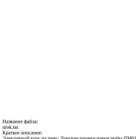
Название файла:
urok.rar.
Краткое описание:
Элективный курс на тему: Донские промысловые рыбы.ПМ01