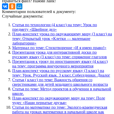
Нравиться файл? Нажми лайк!
Комментарии пользователей к документу:
Случайные документы:
Статья по технологии (4 класс) на тему: Урок по
предмету «Швейное дел»
План-конспект урока по окружающему миру (3 класс) на
тему: Открытый урок «Клетки — маленькие
лаборатории»
Материал по теме: Стихотворение «И я имею право!»
Презентация урока для интерактивной доски по
русскому языку (3 класс) по теме: спряжение глаголов
Презентация к уроку по иностранному языку (4 класс)
на тему: программа внеурочного мероприятия
План-конспект урока по русскому языку (3 класс) на
тему: Урок. Русский язык. 3 класс.Собеседники. Диалог
Статья ( класс) по теме: Важность общения со
сверстниками для детей младшего школьного возраста
Статья по теме: Метод проектов в обучении в начальной
школе.
План-конспект по окружающему миру на тему: Поле
чудес «Наши пернатые друзья»
Статья по математике по теме: Эколого-краеведческая
работа на уроках математики в начальной школе как