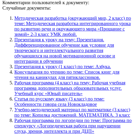
Комментарии пользователей к документу:
Случайные документы:
Методическая разработка (окружающий мир, 2 класс) по
теме: Методическая разработка интегрированного урока
по развитию речи и окружающего мира «Прощание с
зимой» 2-3 класс УМК любой.
Презентация к уроку на тему: Презентация.
Дифференцированное обучение как условие для
творческого и интеллектуального развития
обучающихся на новой мотивационной основе и
интеграции в обучении
Презентация к уроку (1 класс) по теме: Азбука.
Консультация по чтению по теме: Список книг для
чтения на каникулах для пятиклассников.
Рабочая программа (4 класс) на тему: Рабочая учебная
программа дополнительных образовательных услуг.
Учебный курс «Юный писатель»
Статья по русскому языку (3 класс) по теме:
Особенности говора села Новокладовое
Учебно-методический материал по математике (3 класс)
по теме: Копилка достижений. МАТЕМАТИКА. 3 класс
Рабочая программа по логопедии по теме: Программа по
спецкурсу «Логопедическая работа при нарушении
слуха, зрения, интеллекта и при ДЦП»