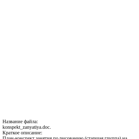
Название файла:
konspekt_zanyatiya.doc.
Краткое описание:
План-конспект занятия по рисованию (старшая группа) на