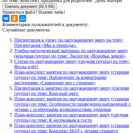
по теме: Конспект праздника для родителей "День Матери"
Скачать документ (42.5 КБ)
Нравиться файл? Нажми лайк!
Комментарии пользователей к документу:
Случайные документы:
Презентация к уроку по окружающему миру на тему:
Презентация «Мы и природа».
Учебно-методический материал по окружающему миру
(младшая группа) по теме: Экология «Воробьи зимой»
Статья по окружающему миру (средняя группа) на тему:
Весна идёт!
План-конспект занятия по окружающему миру (старшая
группа) по теме: Наблюдение за комнатными
растениями «Сравнение рео с геранью»
Презентация к занятию по окружающему миру (средняя
группа) по теме: Красный цвет.
План-конспект занятия по окружающему миру (старшая
группа) по теме: Особенности проведения наблюдений с
детьми с особенными возможностями здоровья
План-конспект занятия по окружающему миру (средняя
группа) по теме: К несекомым в гости
План-конспект занятия по окружающему миру (старшая
группа) по теме: Конспект НОД с детьми старшего