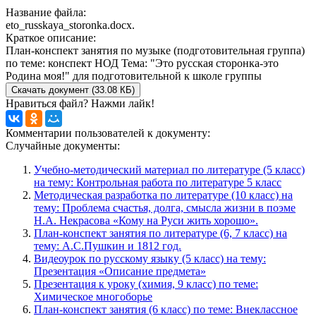
Название файла:
eto_russkaya_storonka.docx.
Краткое описание:
План-конспект занятия по музыке (подготовительная группа)
по теме: конспект НОД Тема: "Это русская сторонка-это
Родина моя!" для подготовительной к школе группы
Скачать документ (33.08 КБ)
Нравиться файл? Нажми лайк!
Комментарии пользователей к документу:
Случайные документы:
Учебно-методический материал по литературе (5 класс)
на тему: Контрольная работа по литературе 5 класс
Методическая разработка по литературе (10 класс) на
тему: Проблема счастья, долга, смысла жизни в поэме
Н.А. Некрасова «Кому на Руси жить хорошо».
План-конспект занятия по литературе (6, 7 класс) на
тему: А.С.Пушкин и 1812 год.
Видеоурок по русскому языку (5 класс) на тему:
Презентация «Описание предмета»
Презентация к уроку (химия, 9 класс) по теме:
Химическое многоборье
План-конспект занятия (6 класс) по теме: Внеклассное