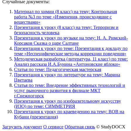
Случайные документы:
Материал по химии (8 класс) на тему: Контрольная
работа №3 по теме «Изменения, происходящие с
веществами»
Презентация к уроку (8 класс) на тему: Терроризм и
безопасность человека
Презентация к уроку по музыке на тему: Н. А. Римский-
Корсаков Сказка о царе Салтане
Презентация к уроку по теме: Презентация к докладу по
теме «Неспецифические методы коррекции поведения»
Методическая разработка (литература, 11 класс) по теме:
Анализ рассказа И.А.Бунина «Антоновские яблоки»
Статья по теме: Педагогическая мастерская
Презентация к уроку по литературе на тему: Марина
Цветаева
Статья по теме: Внедрение эффективных технологий и
услуг рыночного развития в филиале МКТ
г.Снежногорск
Презентация к уроку по изобразительному искусству
(ИЗО) по теме: СИММЕТРИЯ
Презентация к уроку по краеведению на тему: ВОВ на
Кубани (презентация)
Загрузить документ
О сервисе
Обратная связь
© StudyDOCX