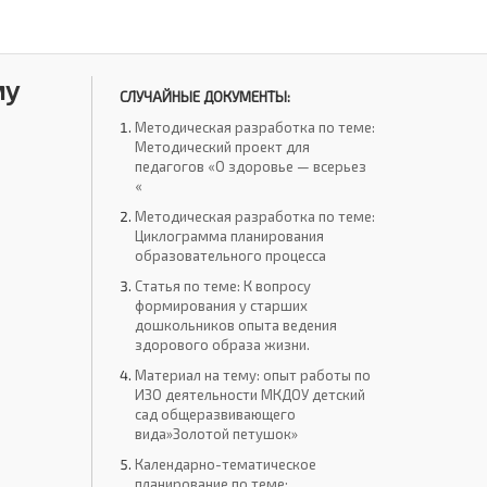
му
СЛУЧАЙНЫЕ ДОКУМЕНТЫ:
Методическая разработка по теме:
Методический проект для
педагогов «О здоровье — всерьез
«
Методическая разработка по теме:
Циклограмма планирования
образовательного процесса
Статья по теме: К вопросу
формирования у старших
дошкольников опыта ведения
здорового образа жизни.
Материал на тему: опыт работы по
ИЗО деятельности МКДОУ детский
сад общеразвивающего
вида»Золотой петушок»
Календарно-тематическое
планирование по теме: