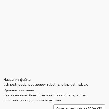
Название файла:
lichnost._osob._pedagogov_rabot._s_odar._detmi.docx.
Краткое описание:
Статья на тему: Личностные особенности педаогов,
работающих с одарёнными детьми.
Скачать документ (20.04 КБ)