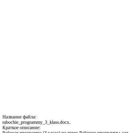
Название файла:
rabochie_programmy_3_klass.docx.
Краткое описание:
Рабочая программа (3 класс) по теме: Рабочие программы для