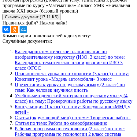
программе по курсу «Математика» 2 класс УМК «Начальная
школа XXI века» (базовый уровень)
Скачать документ (17.11 КБ)
Нравиться файл? Нажми лайк!
Комментарии пользователей к документу:
Случайные документы:
Календарно-тематическое планирование по
изобразительному искусству (ИЗО, 3 класс) по теме:
Календарно- тематическое планирование по ИЗО 3
класс ФГОС
План-конспект урока по технологии (3 класс) на тему:
Конспект урока «Модель автомобиля» 3 класс
Презентация к уроку по русскому языку (2 класс) по
теме: Как человек научился писать
Учебно-методический материал по русскому языку (4
класс) на тему: Проверочные работы по русскому языку
Консультация (1 класс) на тему: Консультация «ММД у
детей»
Статья (окружающий мир) по теме: Творческие работы
Статья по теме: Работа по самообразованию
Рабочая программа по технологии (2 класс) по теме:
Рабочая программа по технологии 2 класс система