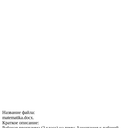
Название файла:
matematika.docx.
Краткое описание:
Рабочая программа (2 класс) на тему: Аннотация к рабочей