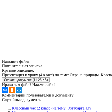
Название файла:
Пояснительная записка.
Краткое описание:
Презентация к уроку (4 класс) по теме: Охрана природы. Крас
Скачать документ (11.23 КБ)
Нравиться файл? Нажми лайк!
Комментарии пользователей к документу:
Случайные документы:
Классный час (2 класс) на тему: Эзтабарга алу