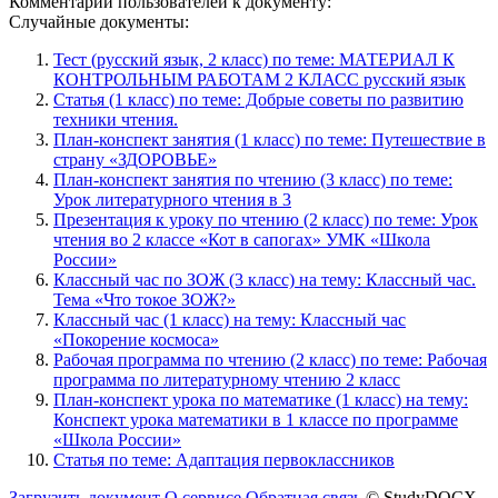
Комментарии пользователей к документу:
Случайные документы:
Тест (русский язык, 2 класс) по теме: МАТЕРИАЛ К
КОНТРОЛЬНЫМ РАБОТАМ 2 КЛАСС русский язык
Статья (1 класс) по теме: Добрые советы по развитию
техники чтения.
План-конспект занятия (1 класс) по теме: Путешествие в
страну «ЗДОРОВЬЕ»
План-конспект занятия по чтению (3 класс) по теме:
Урок литературного чтения в 3
Презентация к уроку по чтению (2 класс) по теме: Урок
чтения во 2 классе «Кот в сапогах» УМК «Школа
России»
Классный час по ЗОЖ (3 класс) на тему: Классный час.
Тема «Что токое ЗОЖ?»
Классный час (1 класс) на тему: Классный час
«Покорение космоса»
Рабочая программа по чтению (2 класс) по теме: Рабочая
программа по литературному чтению 2 класс
План-конспект урока по математике (1 класс) на тему:
Конспект урока математики в 1 классе по программе
«Школа России»
Статья по теме: Адаптация первоклассников
Загрузить документ
О сервисе
Обратная связь
© StudyDOCX