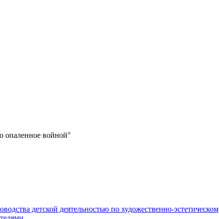
во опаленное войной"
оводства детской деятельностью по художественно-эстетическо
ителями