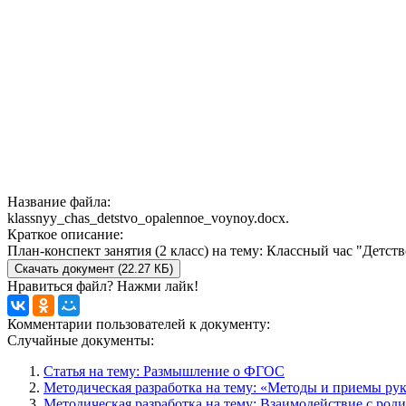
Название файла:
klassnyy_chas_detstvo_opalennoe_voynoy.docx.
Краткое описание:
План-конспект занятия (2 класс) на тему: Классный час "Детст
Скачать документ (22.27 КБ)
Нравиться файл? Нажми лайк!
Комментарии пользователей к документу:
Случайные документы:
Статья на тему: Размышление о ФГОС
Методическая разработка на тему: «Методы и приемы рук
Методическая разработка на тему: Взаимодействие с род