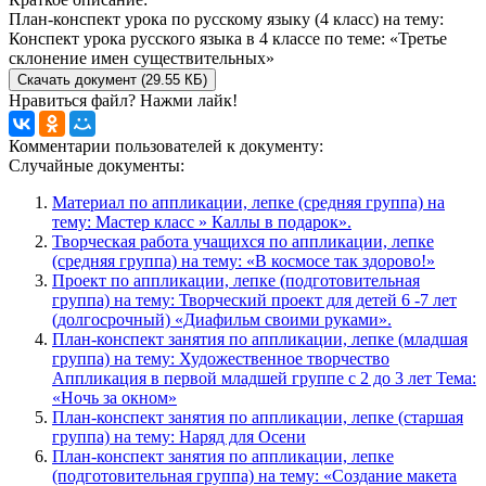
План-конспект урока по русскому языку (4 класс) на тему:
Конспект урока русского языка в 4 классе по теме: «Третье
склонение имен существительных»
Скачать документ (29.55 КБ)
Нравиться файл? Нажми лайк!
Комментарии пользователей к документу:
Случайные документы:
Материал по аппликации, лепке (средняя группа) на
тему: Мастер класс » Каллы в подарок».
Творческая работа учащихся по аппликации, лепке
(средняя группа) на тему: «В космосе так здорово!»
Проект по аппликации, лепке (подготовительная
группа) на тему: Творческий проект для детей 6 -7 лет
(долгосрочный) «Диафильм своими руками».
План-конспект занятия по аппликации, лепке (младшая
группа) на тему: Художественное творчество
Аппликация в первой младшей группе с 2 до 3 лет Тема:
«Ночь за окном»
План-конспект занятия по аппликации, лепке (старшая
группа) на тему: Наряд для Осени
План-конспект занятия по аппликации, лепке
(подготовительная группа) на тему: «Создание макета