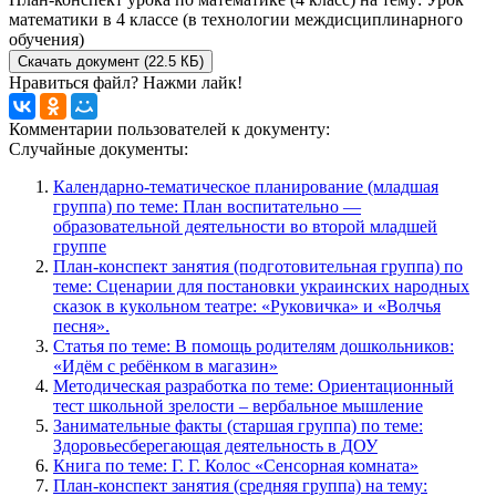
математики в 4 классе (в технологии междисциплинарного
обучения)
Скачать документ (22.5 КБ)
Нравиться файл? Нажми лайк!
Комментарии пользователей к документу:
Случайные документы:
Календарно-тематическое планирование (младшая
группа) по теме: План воспитательно —
образовательной деятельности во второй младшей
группе
План-конспект занятия (подготовительная группа) по
теме: Сценарии для постановки украинских народных
сказок в кукольном театре: «Руковичка» и «Волчья
песня».
Статья по теме: В помощь родителям дошкольников:
«Идём с ребёнком в магазин»
Методическая разработка по теме: Ориентационный
тест школьной зрелости – вербальное мышление
Занимательные факты (старшая группа) по теме:
Здоровьесберегающая деятельность в ДОУ
Книга по теме: Г. Г. Колос «Сенсорная комната»
План-конспект занятия (средняя группа) на тему: