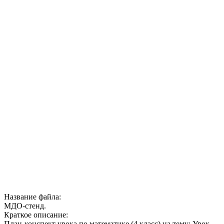
Название файла:
МДО-стенд.
Краткое описание:
План-конспект урока по математике (4 класс) на тему: Урок