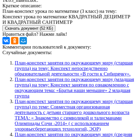
14.03_matem.doc.
Краткое описание:
План-конспект урока по математике (3 класс) на тему:
Конспект урока по математике КВАДРАТНЫЙ ДЕЦИМЕТР
И КВАДРАТНЫЙ САНТИМЕТР
Скачать документ (52 КБ)
Нравиться файл? Нажми лайк!
Комментарии пользователей к документу:
Случайные документы:
План-конспект занятия по окружающему миру (старшая
группа) на тему: Конспект непосредственно
образовательной деятельности «В гости к Сибирячку».
План-конспект занятия по окружающему миру (младшая
группа) на тему: Конспект занятия по ознакомлению с
окружающим тема: «Братья наши меньшие» 2 младшая
группа
План-конспект занятия по окружающему миру (старшая
группа) по теме: Совместная организованная
деятельность с детьми старшего дошкольного возраста
ТЕМА: « Знакомство с символикой и талисманами
Олимпиады Сочи -2014» ( с использованием
здоровьесберегающих технологий, ЭОР)
План-конспект занятия по окружающему миру (средняя