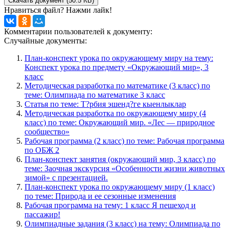
Скачать документ (50.5 КБ)
Нравиться файл? Нажми лайк!
Комментарии пользователей к документу:
Случайные документы:
План-конспект урока по окружающему миру на тему:
Конспект урока по предмету «Окружающий мир», 3
класс
Методическая разработка по математике (3 класс) по
теме: Олимпиада по математике 3 класс
Статья по теме: Т?рбия эшенд?ге кыенлыклар
Методическая разработка по окружающему миру (4
класс) по теме: Окружающий мир. «Лес — природное
сообщество»
Рабочая программа (2 класс) по теме: Рабочая программа
по ОБЖ 2
План-конспект занятия (окружающий мир, 3 класс) по
теме: Заочная экскурсия «Особенности жизни животных
зимой» с презентацией.
План-конспект урока по окружающему миру (1 класс)
по теме: Природа и ее сезонные изменения
Рабочая программа на тему: 1 класс Я пешеход и
пассажир!
Олимпиадные задания (3 класс) на тему: Олимпиада по