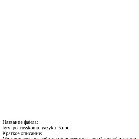
Название файла:
igry_po_russkomu_yazyku_5.doc.
Краткое описание:
Методическая разработка по русскому языку (1 класс) по теме: