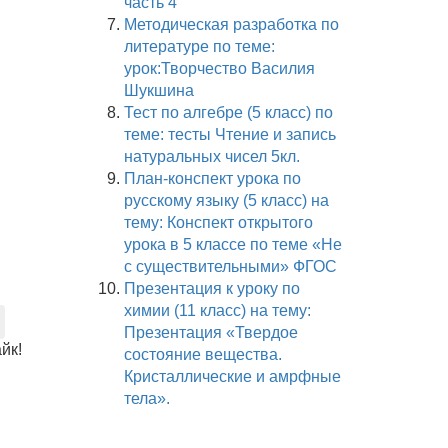
часть 4
Методическая разработка по
литературе по теме:
урок:Творчество Василия
Шукшина
Тест по алгебре (5 класс) по
теме: тесты Чтение и запись
натуральных чисел 5кл.
План-конспект урока по
русскому языку (5 класс) на
тему: Конспект открытого
урока в 5 классе по теме «Не
с существительными» ФГОС
Презентация к уроку по
химии (11 класс) на тему:
Презентация «Твердое
йк!
состояние вещества.
Кристаллические и амрфные
тела».