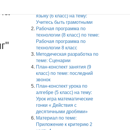
Случайные документы:
на
Классный час по русскому
языку (6 класс) на тему:
Учитесь быть грамотными
Рабочая программа по
технологии (8 класс) по теме:
Рабочая программа по
г"
технологии 8 класс
Методическая разработка по
теме: Сценарии
План-конспект занятия (9
класс) по теме: последний
звонок
План-конспект урока по
алгебре (5 класс) на тему:
Урок игра математические
гонки « Действия с
десятичными дробями»
Материал по теме:
Приложение к критерию 2