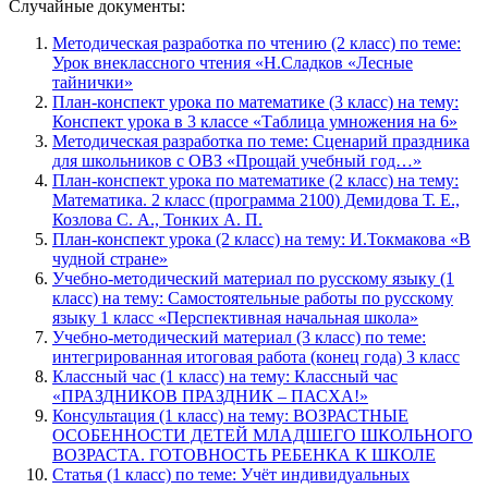
Случайные документы:
Методическая разработка по чтению (2 класс) по теме:
Урок внеклассного чтения «Н.Сладков «Лесные
тайнички»
План-конспект урока по математике (3 класс) на тему:
Конспект урока в 3 классе «Таблица умножения на 6»
Методическая разработка по теме: Сценарий праздника
для школьников с ОВЗ «Прощай учебный год…»
План-конспект урока по математике (2 класс) на тему:
Математика. 2 класс (программа 2100) Демидова Т. Е.,
Козлова С. А., Тонких А. П.
План-конспект урока (2 класс) на тему: И.Токмакова «В
чудной стране»
Учебно-методический материал по русскому языку (1
класс) на тему: Самостоятельные работы по русскому
языку 1 класс «Перспективная начальная школа»
Учебно-методический материал (3 класс) по теме:
интегрированная итоговая работа (конец года) 3 класс
Классный час (1 класс) на тему: Классный час
«ПРАЗДНИКОВ ПРАЗДНИК – ПАСХА!»
Консультация (1 класс) на тему: ВОЗРАСТНЫЕ
ОСОБЕННОСТИ ДЕТЕЙ МЛАДШЕГО ШКОЛЬНОГО
ВОЗРАСТА. ГОТОВНОСТЬ РЕБЕНКА К ШКОЛЕ
Статья (1 класс) по теме: Учёт индивидуальных