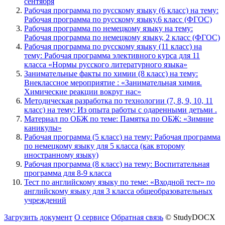
сентября
Рабочая программа по русскому языку (6 класс) на тему:
Рабочая программа по русскому языку.6 класс (ФГОС)
Рабочая программа по немецкому языку на тему:
Рабочая программа по немецкому языку, 2 класс (ФГОС)
Рабочая программа по русскому языку (11 класс) на
тему: Рабочая программа элективного курса для 11
класса «Нормы русского литературного языка»
Занимательные факты по химии (8 класс) на тему:
Внеклассное мероприятие : «Занимательная химия.
Химические реакции вокруг нас»
Методическая разработка по технологии (7, 8, 9, 10, 11
класс) на тему: Из опыта работы с одаренными детьми .
Материал по ОБЖ по теме: Памятка по ОБЖ: «Зимние
каникулы»
Рабочая программа (5 класс) на тему: Рабочая программа
по немецкому языку для 5 класса (как второму
иностранному языку)
Рабочая программа (8 класс) на тему: Воспитательная
программа для 8-9 класса
Тест по английскому языку по теме: «Входной тест» по
английскому языку для 3 класса общеобразовательных
учреждений
Загрузить документ
О сервисе
Обратная связь
© StudyDOCX