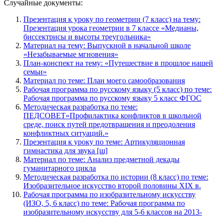
Случайные документы:
Презентация к уроку по геометрии (7 класс) на тему:
Презентация урока геометрии в 7 классе «Медианы,
биссектрисы и высоты треугольника»
Материал на тему: Выпускной в начальной школе
«Незабываемые мгновения»
План-конспект на тему: «Путешествие в прошлое нашей
семьи»
Материал по теме: План моего самообразования
Рабочая программа по русскому языку (5 класс) по теме:
Рабочая программа по русскому языку 5 класс ФГОС
Методическая разработка по теме:
ПЕДСОВЕТ»Профилактика конфликтов в школьной
среде, поиск путей предотвращения и преодоления
конфликтных ситуаций.»
Презентация к уроку по теме: Артикуляционная
гимнастика для звука [ш]
Материал по теме: Анализ предметной декады
гуманитарного цикла
Методическая разработка по истории (8 класс) по теме:
Изобразительное искусство второй половины XIX в.
Рабочая программа по изобразительному искусству
(ИЗО, 5, 6 класс) по теме: Рабочая программа по
изобразительному искусству для 5-6 классов на 2013-