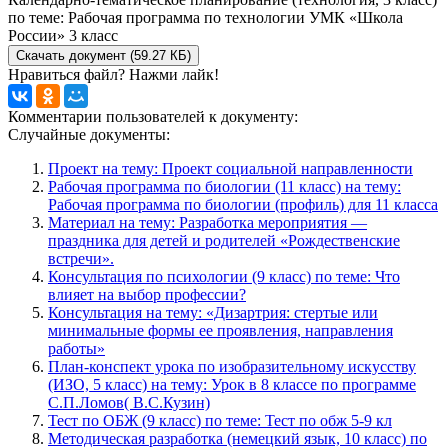
по теме: Рабочая программа по технологии УМК «Школа
России» 3 класс
Скачать документ (59.27 КБ)
Нравиться файл? Нажми лайк!
Комментарии пользователей к документу:
Случайные документы:
Проект на тему: Проект социальной направленности
Рабочая программа по биологии (11 класс) на тему:
Рабочая программа по биологии (профиль) для 11 класса
Материал на тему: Разработка мероприятия —
праздника для детей и родителей «Рождественские
встречи».
Консультация по психологии (9 класс) по теме: Что
влияет на выбор профессии?
Консультация на тему: «Дизартрия: стертые или
минимальные формы ее проявления, направления
работы»
План-конспект урока по изобразительному искусству
(ИЗО, 5 класс) на тему: Урок в 8 классе по программе
С.П.Ломов( В.С.Кузин)
Тест по ОБЖ (9 класс) по теме: Тест по обж 5-9 кл
Методическая разработка (немецкий язык, 10 класс) по