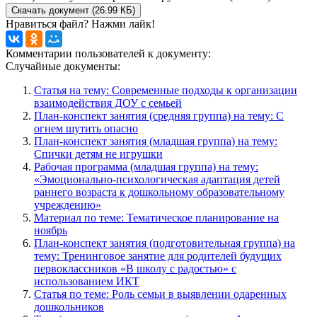
Скачать документ (26.99 КБ)
Нравиться файл? Нажми лайк!
Комментарии пользователей к документу:
Случайные документы:
Статья на тему: Современные подходы к организации
взаимодействия ДОУ с семьей
План-конспект занятия (средняя группа) на тему: С
огнем шутить опасно
План-конспект занятия (младшая группа) на тему:
Спички детям не игрушки
Рабочая программа (младшая группа) на тему:
«Эмоционально-психологическая адаптация детей
раннего возраста к дошкольному образовательному
учреждению»
Материал по теме: Тематическое планирование на
ноябрь
План-конспект занятия (подготовительная группа) на
тему: Тренинговое занятие для родителей будущих
первоклассников «В школу с радостью» с
использованием ИКТ
Статья по теме: Роль семьи в выявлении одаренных
дошкольников