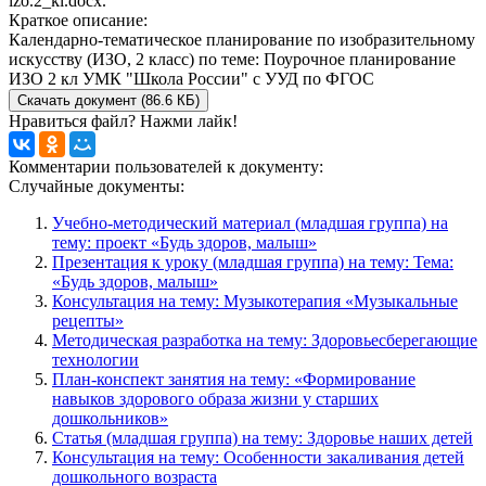
izo.2_kl.docx.
Краткое описание:
Календарно-тематическое планирование по изобразительному
искусству (ИЗО, 2 класс) по теме: Поурочное планирование
ИЗО 2 кл УМК "Школа России" с УУД по ФГОС
Скачать документ (86.6 КБ)
Нравиться файл? Нажми лайк!
Комментарии пользователей к документу:
Случайные документы:
Учебно-методический материал (младшая группа) на
тему: проект «Будь здоров, малыш»
Презентация к уроку (младшая группа) на тему: Тема:
«Будь здоров, малыш»
Консультация на тему: Музыкотерапия «Музыкальные
рецепты»
Методическая разработка на тему: Здоровьесберегающие
технологии
План-конспект занятия на тему: «Формирование
навыков здорового образа жизни у старших
дошкольников»
Статья (младшая группа) на тему: Здоровье наших детей
Консультация на тему: Особенности закаливания детей
дошкольного возраста