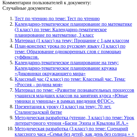
Комментарии пользователей к документу:
Случайные документы:
Тест по чтению по теме: Тест по чтению
Календарно-тематическое планирование по математике
(3 класс) по теме: Календарно-тематическое
планирование по математике, 3 класс
Материал (1 класс) на тему: Прощание с 1-ым классом
План-конспект урока по русскому языку (3 класс) по
теме: Образование однокоренных слов с помощью
суффиксов.
Календарно-тематическое планирование на тему:
Календарно-тематическое планирование кружка
«Диковинки окружающего мира»
Классный час (2 класс) по теме: Классный час. Тема:
«Россия – родина моя»
Материал по теме: «Развитие познавательных процессов
учащихся младших классов на занятиях курса «Юные
умники и умницы» в рамках введения ФГОС».
Презентация к уроку (3 класс) на тему: 70 лет.
Сталинградской битве
Методическая разработка (чтение, 3 класс) по теме: Урок
литературного чтения «Басни Эзопа и Крылова И.А.»
Методическая разработка (3 класс) по теме: Сценарий
классного часа «Семья без детей, как день без солнца » +