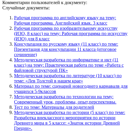
Комментарии пользователей к документу:
Случайные документы:
Рабочая программа по английскому языку на тему:
Рабочая программа. Английский язык. 3 класс
Рабочая программа по изобразительному искусству
(ИЗО, 8 класс) на тему: Рабочая программа по искусству
(ИЗО) для 8 класс
Консультация по русскому языку (11 класс) по теме:
Презентация для консультации 11 класса (итоговое
сочинение)
Методическая разработка по информатике и икт (11
класс) на тему: Практическая работа по теме «Работа с
файловой структурой ПК»
Методическая разработка по литературе (10 класс) по
теме: «Лев Толстой в нашем крае»
Материал по теме: сценарий новогоднего карнавалв для
учащихся 5-9классов
Методическая разработка по технологии на тему:
Современный урок, проблемы, опыт,перспективы.
Тест по теме: Материалы для родителей
Методическая разработка по истории (5 класс) по теме:
Разработка внеклассного мероприятия по истории
Древнего мира в 5 классе: «Знаток истории Древней
Греции».